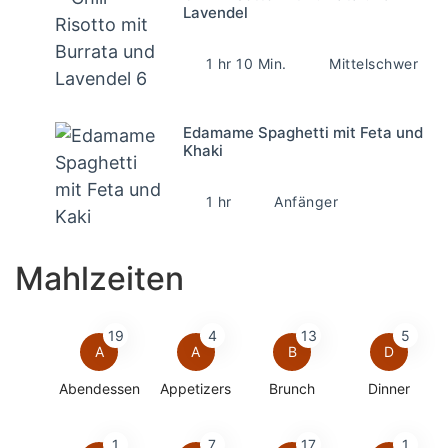
Lavendel
1 hr 10 Min.
Mittelschwer
Edamame Spaghetti mit Feta und
Khaki
1 hr
Anfänger
Mahlzeiten
19
4
13
5
A
A
B
D
Abendessen
Appetizers
Brunch
Dinner
1
7
17
1