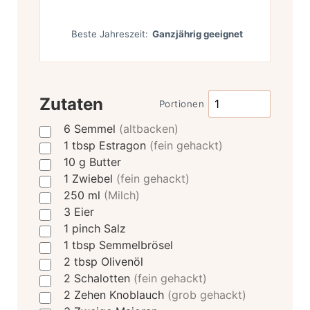
Beste Jahreszeit:
Ganzjährig geeignet
Zutaten
Portionen
6
Semmel
(altbacken)
1
tbsp
Estragon
(fein gehackt)
10
g
Butter
1
Zwiebel
(fein gehackt)
250
ml
(Milch)
3
Eier
1
pinch
Salz
1
tbsp
Semmelbrösel
2
tbsp
Olivenöl
2
Schalotten
(fein gehackt)
2
Zehen Knoblauch
(grob gehackt)