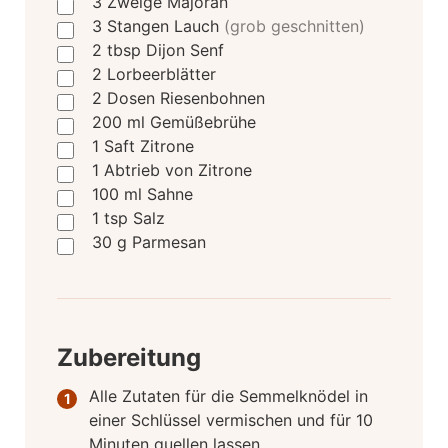
3
Zweige Majoran
3
Stangen Lauch
(grob geschnitten)
2
tbsp
Dijon Senf
2
Lorbeerblätter
2 Dosen
Riesenbohnen
200
ml
Gemüßebrühe
1
Saft Zitrone
1
Abtrieb von Zitrone
100
ml
Sahne
1
tsp
Salz
30
g
Parmesan
Zubereitung
Alle Zutaten für die Semmelknödel in
einer Schlüssel vermischen und für 10
Minuten quellen lassen.