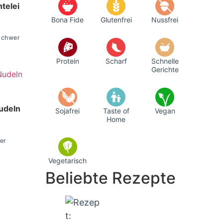
telei
Bona Fide
Glutenfrei
Nussfrei
schwer
Protein
Scharf
Schnelle
Gerichte
udeln
Sojafrei
Taste of
Vegan
Home
er
Vegetarisch
Beliebte Rezepte