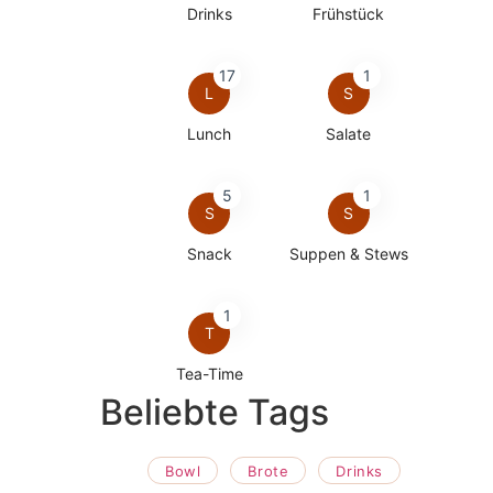
Drinks
Frühstück
17
1
L
S
Lunch
Salate
5
1
S
S
Snack
Suppen & Stews
1
T
Tea-Time
Beliebte Tags
Bowl
Brote
Drinks