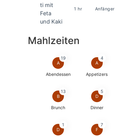
1 hr
Anfänger
Mahlzeiten
19
4
A
A
Abendessen
Appetizers
13
5
B
D
Brunch
Dinner
1
7
D
F