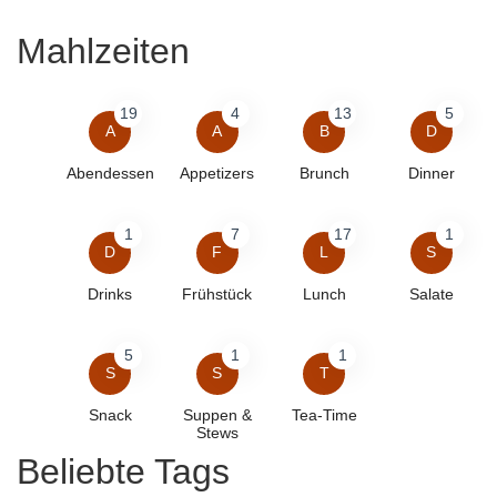
Mahlzeiten
19
4
13
5
A
A
B
D
Abendessen
Appetizers
Brunch
Dinner
1
7
17
1
D
F
L
S
Drinks
Frühstück
Lunch
Salate
5
1
1
S
S
T
Snack
Suppen &
Tea-Time
Stews
Beliebte Tags